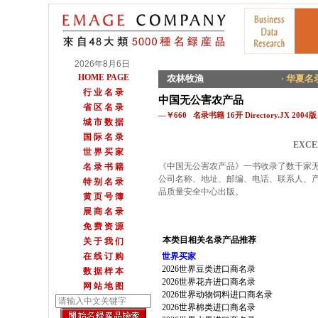
2026年8月6日
HOME PAGE
农林牧渔
· 华夏名录
行 业 名 录
中国无公害农产品
省 区 名 录
—￥660 名录书籍 16开 Directory.JX 2004版
城 市 数 据
国 际 名 录
EXCE
世 界 买 家
《中国无公害农产品》一书收录了数千家
名 录 书 籍
公司名称、地址、邮编、电话、联系人、
特 别 名 录
品质量安全中心出版。
黄 页 号 簿
展 商 名 录
免 费 资 源
本类目相关名录产品推荐
关 于 我 们
在 线 订 购
世界买家
2026世界豆类进口商名录
数 据 样 本
2026世界花卉进口商名录
网 站 地 图
2026世界动物饲料进口商名录
2026世界棉类进口商名录