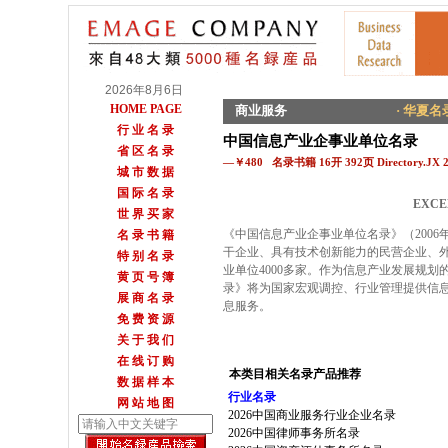
2026年8月6日
HOME PAGE
商业服务
· 华夏名录
行 业 名 录
中国信息产业企事业单位名录
省 区 名 录
—￥480 名录书籍 16开 392页 Directory.JX 
城 市 数 据
国 际 名 录
EXCE
世 界 买 家
《中国信息产业企事业单位名录》（200
名 录 书 籍
干企业、具有技术创新能力的民营企业、
特 别 名 录
业单位4000多家。作为信息产业发展规
黄 页 号 簿
录》将为国家宏观调控、行业管理提供信
展 商 名 录
息服务。
免 费 资 源
关 于 我 们
在 线 订 购
本类目相关名录产品推荐
数 据 样 本
行业名录
网 站 地 图
2026中国商业服务行业企业名录
2026中国律师事务所名录