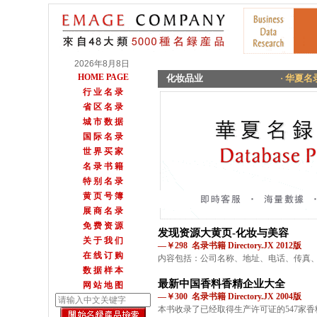
2026年8月8日
HOME PAGE
化妆品业
· 华夏名录
行 业 名 录
省 区 名 录
城 市 数 据
国 际 名 录
世 界 买 家
名 录 书 籍
特 别 名 录
黄 页 号 簿
展 商 名 录
免 费 资 源
发现资源大黄页-化妆与美容
关 于 我 们
—￥298 名录书籍 Directory.JX 2012版
在 线 订 购
内容包括：公司名称、地址、电话、传真
数 据 样 本
最新中国香料香精企业大全
网 站 地 图
—￥300 名录书籍 Directory.JX 2004版
本书收录了已经取得生产许可证的547家