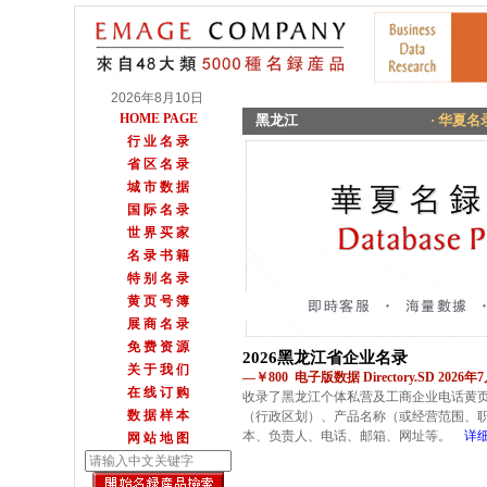
2026年8月10日
HOME PAGE
黑龙江
· 华夏名录
行 业 名 录
省 区 名 录
城 市 数 据
国 际 名 录
世 界 买 家
名 录 书 籍
特 别 名 录
黄 页 号 簿
展 商 名 录
免 费 资 源
2026黑龙江省企业名录
关 于 我 们
—￥800 电子版数据 Directory.SD 2026
在 线 订 购
收录了黑龙江个体私营及工商企业电话黄
数 据 样 本
（行政区划）、产品名称（或经营范围、
本、负责人、电话、邮箱、网址等。
详
网 站 地 图