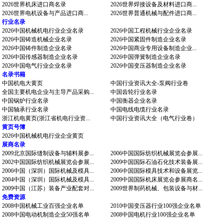
2026世界机床进口商名录
2026世界焊接设备及材料进口商...
2026世界电机设备与产品进口商...
2026世界普通机械与配件进口商...
行业名录
2026中国机械机电行业企业名录
2026中国工程机械行业企业名录
2026中国铸造机械企业名录
2026中国紧固件制造企业名录
2026中国铸件制造企业名录
2026中国商业专用设备制造企业...
2026中国传感器制造企业名录
2026中国弹簧制造企业名录
2026中国电气行业企业名录
2026中国变压器制造企业名录
名录书籍
中国机电大黄页
中国行业资讯大全-泵阀行业卷
全国主要机电企业与主导产品采购...
中国齿轮行业名录
中国锅炉行业名录
中国衡器企业名录
中国轴承行业名录
中国电线电缆行业名录
浙江机电黄页(浙江省机电行业资...
中国行业资讯大全（电气行业卷）
黄页号簿
2026中国机械机电行业企业黄页
展商名录
2009北京国际缝制设备与辅料展参...
2006中国国际纺织机械展览会参展...
2002中国国际纺织机械展览会参展...
2009中国国际石油石化技术装备展...
2006中国（深圳）国际机械及模具...
2006中国国际模具技术和设备展览...
2004中国（深圳）国际机械及模具...
2009中国国际机床展览会参展商名...
2009中国（江苏）装备产业配套对...
2009世界制药机械、包装设备与材...
免费资源
2008中国机械工业百强企业名单
2010中国变压器行业100强企业名单
2008中国电动机制造企业50强名单
2008中国电机行业100强企业名单