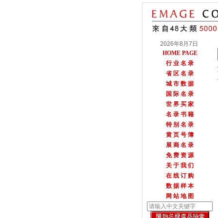
2026年8月7日
HOME PAGE
行 业 名 录
省 区 名 录
城 市 数 据
国 际 名 录
世 界 买 家
名 录 书 籍
特 别 名 录
黄 页 号 簿
展 商 名 录
免 费 资 源
关 于 我 们
在 线 订 购
数 据 样 本
网 站 地 图