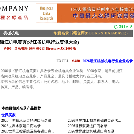
机械机电
· 华夏名录书籍仓库(BOOKS & DATABASE) ·
浙江机电黄页(浙江省机电行业资讯大全)
—￥400 名录书籍 16开 602页 Directory.JX 2006版
EXCEL
￥480
2026浙江机械机电行业企业名录
2006版《浙江机电黄页》共收录五金机电类企业34类、6000余家，是目前浙江
省内收录机电企业最多、产品最全、最具传播效力的行业工具书。
本书收录的信息主要包括：公司名称、地址、邮编、负责人、联系人、电话、
传真、产品、编号等。
本类目相关名录产品推荐
世界买家
2026世界轴承及齿轮进口商名录
2026世界加工制造机械进口商名...
2026世界水泵进口商名录
2026世界泵类进口商名录
2026世界工控系统及装备进口商...
2026世界建筑机械进口商名录