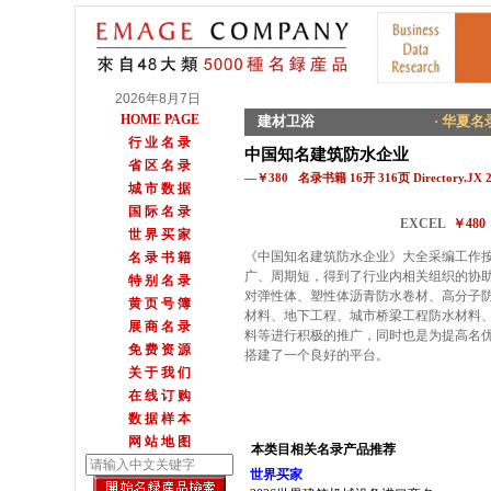
2026年8月7日
HOME PAGE
建材卫浴
· 华夏名录
行 业 名 录
中国知名建筑防水企业
省 区 名 录
—￥380 名录书籍 16开 316页 Directory.JX 
城 市 数 据
国 际 名 录
EXCEL
￥48
世 界 买 家
《中国知名建筑防水企业》大全采编工作
名 录 书 籍
广、周期短，得到了行业内相关组织的协
特 别 名 录
对弹性体、塑性体沥青防水卷材、高分子
黄 页 号 簿
材料、地下工程、城市桥梁工程防水材料
展 商 名 录
料等进行积极的推广，同时也是为提高名
免 费 资 源
搭建了一个良好的平台。
关 于 我 们
在 线 订 购
数 据 样 本
网 站 地 图
本类目相关名录产品推荐
世界买家