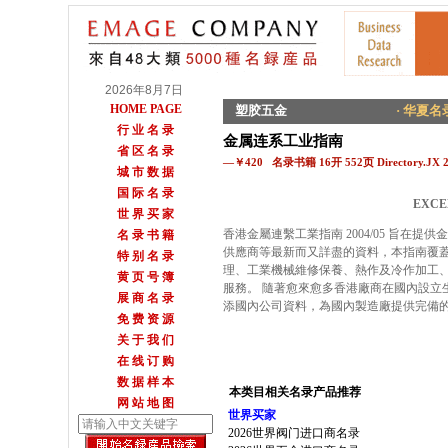
2026年8月7日
HOME PAGE
塑胶五金
· 华夏名录
行 业 名 录
金属连系工业指南
省 区 名 录
—￥420 名录书籍 16开 552页 Directory.JX 
城 市 数 据
国 际 名 录
EXCE
世 界 买 家
香港金屬連繫工業指南 2004/05 旨在
名 录 书 籍
供應商等最新而又詳盡的資料，本指南覆
特 别 名 录
理、工業機械維修保養、熱作及冷作加工
黄 页 号 簿
服務。 隨著愈來愈多香港廠商在國內設立
展 商 名 录
添國內公司資料，為國內製造廠提供完備
免 费 资 源
关 于 我 们
在 线 订 购
数 据 样 本
本类目相关名录产品推荐
网 站 地 图
世界买家
2026世界阀门进口商名录