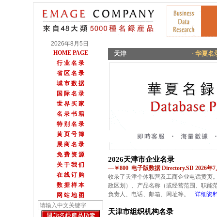
2026年8月5日
HOME PAGE
天津
· 华夏名录
行 业 名 录
省 区 名 录
城 市 数 据
国 际 名 录
世 界 买 家
名 录 书 籍
特 别 名 录
黄 页 号 簿
展 商 名 录
免 费 资 源
2026天津市企业名录
关 于 我 们
—￥800 电子版数据 Directory.SD 2026
在 线 订 购
收录了天津个体私营及工商企业电话黄页
数 据 样 本
政区划）、产品名称（或经营范围、职能
负责人、电话、邮箱、网址等。
详细资
网 站 地 图
天津市组织机构名录