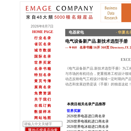
2026年8月7日
HOME PAGE
电器家电
· 华夏名录
行 业 名 录
电气设备新产品.新技术选型手册
省 区 名 录
—￥460 名录书籍 16开 360页 Directory.JX 
城 市 数 据
国 际 名 录
EXCE
世 界 买 家
《电气设备新产品.新技术选型手册》为工
名 录 书 籍
与市场的有机结合，更重视将工程设计领
特 别 名 录
动态反映电气工程设计领域一定时期内产
黄 页 号 簿
动态和发展趋势是该《手册》的独道这处
展 商 名 录
免 费 资 源
关 于 我 们
本类目相关名录产品推荐
在 线 订 购
世界买家
数 据 样 本
2026世界电器进口商名录
网 站 地 图
2026世界电视机进口商名录
2026世界电冰箱进口商名录