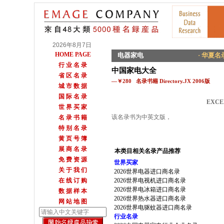
2026年8月7日
HOME PAGE
电器家电
· 华夏名录
行 业 名 录
中国家电大全
省 区 名 录
—￥280 名录书籍 Directory.JX 2006版
城 市 数 据
国 际 名 录
EXCE
世 界 买 家
该名录书为中英文版，
名 录 书 籍
特 别 名 录
黄 页 号 簿
展 商 名 录
本类目相关名录产品推荐
免 费 资 源
世界买家
关 于 我 们
2026世界电器进口商名录
在 线 订 购
2026世界电视机进口商名录
2026世界电冰箱进口商名录
数 据 样 本
2026世界热水器进口商名录
网 站 地 图
2026世界电驱蚊器进口商名录
行业名录