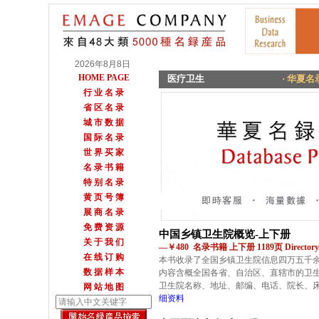
2026年8月8日
HOME PAGE
医疗卫生
· 华夏名录
行 业 名 录
省 区 名 录
城 市 数 据
国 际 名 录
世 界 买 家
名 录 书 籍
特 别 名 录
黄 页 号 簿
展 商 名 录
免 费 资 源
中国乡镇卫生院概览-上下册
关 于 我 们
—￥480 名录书籍 上下册 1189页 Directory.
在 线 订 购
本书收录了全国乡镇卫生院信息四万五千
数 据 样 本
内容含概全国各省、自治区、直辖市的卫
卫生院名称、地址、邮编、电话、院长、
网 站 地 图
细资料