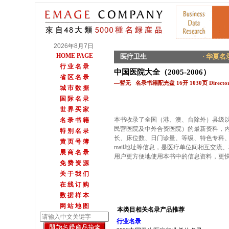
2026年8月7日
HOME PAGE
医疗卫生
· 华夏名录
行 业 名 录
中国医院大全（2005-2006）
省 区 名 录
—暂无 名录书籍配光盘 16开 1030页 Directory
城 市 数 据
国 际 名 录
世 界 买 家
本书收录了全国（港、澳、台除外）县级
名 录 书 籍
民营医院及中外合资医院）的最新资料，
特 别 名 录
长、床位数、日门诊量、等级、特色专科、
黄 页 号 簿
mail地址等信息，是医疗单位间相互交
展 商 名 录
用户更方便地使用本书中的信息资料，更
免 费 资 源
关 于 我 们
在 线 订 购
数 据 样 本
网 站 地 图
本类目相关名录产品推荐
行业名录