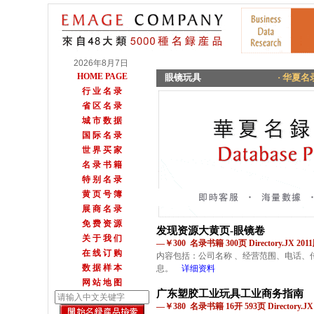
2026年8月7日
HOME PAGE
眼镜玩具
· 华夏名录
行 业 名 录
省 区 名 录
城 市 数 据
国 际 名 录
世 界 买 家
名 录 书 籍
特 别 名 录
黄 页 号 簿
展 商 名 录
免 费 资 源
发现资源大黄页-眼镜卷
关 于 我 们
—￥300 名录书籍 300页 Directory.JX 201
在 线 订 购
内容包括：公司名称 、经营范围、电话、
数 据 样 本
息。
详细资料
网 站 地 图
广东塑胶工业玩具工业商务指南
—￥380 名录书籍 16开 593页 Directory.JX