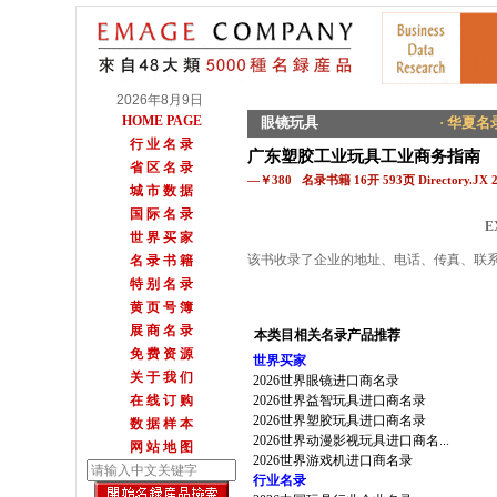
2026年8月9日
HOME PAGE
眼镜玩具
· 华夏名录
行 业 名 录
广东塑胶工业玩具工业商务指南
省 区 名 录
—￥380 名录书籍 16开 593页 Directory.JX 
城 市 数 据
国 际 名 录
E
世 界 买 家
该书收录了企业的地址、电话、传真、联
名 录 书 籍
特 别 名 录
黄 页 号 簿
展 商 名 录
本类目相关名录产品推荐
免 费 资 源
世界买家
关 于 我 们
2026世界眼镜进口商名录
在 线 订 购
2026世界益智玩具进口商名录
2026世界塑胶玩具进口商名录
数 据 样 本
2026世界动漫影视玩具进口商名...
网 站 地 图
2026世界游戏机进口商名录
行业名录