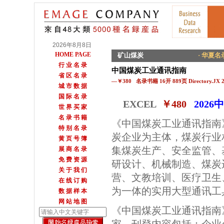
2026年8月8日
HOME PAGE
矿山煤炭
· 华夏名录
行 业 名 录
中国煤炭工业通讯指南
省 区 名 录
—￥380 名录书籍 16开 889页 Directory.JX 
城 市 数 据
国 际 名 录
EXCEL
￥480
202
世 界 买 家
名 录 书 籍
《中国煤炭工业通讯指南
特 别 名 录
炭企业为主体，煤炭行业
黄 页 号 簿
集煤炭生产、安全监管、
展 商 名 录
免 费 资 源
研设计、机械制造、煤炭
关 于 我 们
营、文教培训、医疗卫生
在 线 订 购
为一体的实用大型通讯工
数 据 样 本
网 站 地 图
《中国煤炭工业通讯指南》