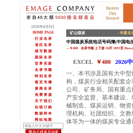
2026年8月9日
HOME PAGE
矿山煤炭
· 华夏名录
行 业 名 录
中国煤炭系统电话号码簿(中国电
省 区 名 录
—￥480 名录书籍 上下册 16开 1093页 Directo
城 市 数 据
国 际 名 录
EXCEL
￥480
202
世 界 买 家
名 录 书 籍
一、本书涉及国有大中型
特 别 名 录
构，煤炭行业相关配套企
黄 页 号 簿
公司、矿务局、国有重点
展 商 名 录
免 费 资 源
产安全监督、基本建设、
关 于 我 们
械制造、煤炭运销、物资
在 线 订 购
理机构、社团组织、文教
数 据 样 本
网 站 地 图
体等为一体的煤炭专业通