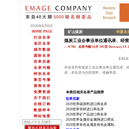
2026年8月6日
HOME PAGE
矿山煤炭
· 华夏名录
行 业 名 录
煤炭工业企事业单位通讯录、经营
省 区 名 录
—￥780 名录书籍 16开 305页 Directory.JX 
城 市 数 据
国 际 名 录
EXCE
世 界 买 家
本名录所有煤炭工业企事业单位通讯录、
名 录 书 籍
准，本名录为内部资料，准确率高。
特 别 名 录
黄 页 号 簿
展 商 名 录
免 费 资 源
本类目相关名录产品推荐
关 于 我 们
世界买家
在 线 订 购
2026世界碳原料进口商名录
2026世界管材进口商名录
数 据 样 本
2026世界矿产品进口商名录
网 站 地 图
2026世界金属丝金属绳进口商名...
2026世界有色金属及有色金属制...